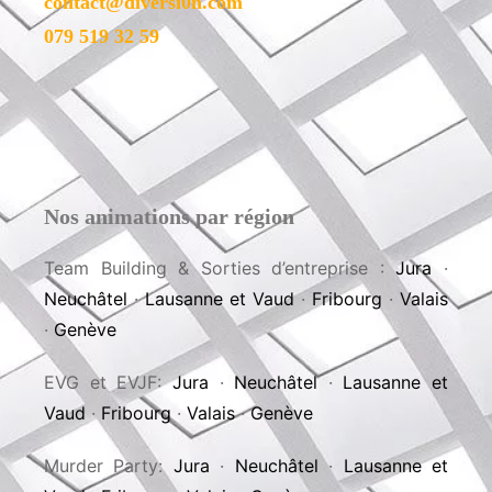
Contact
Envie d’organiser une activité, de poser une
question ou de simplement discuter avec
nous? N’hésite pas à nous contacter!
contact@diversi0n.com
079 519 32 59
Nos animations par région
Team Building & Sorties d’entreprise :
Jura
·
Neuchâtel
·
Lausanne et Vaud
·
Fribourg
·