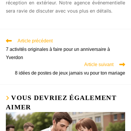
de tes réceptions des moments inoubliables. Nos
jeux sont diversifiés et marchent bien pour les
personnes assisses comme pour les joueurs
debout, que ce soit dans une salle de mariage, un
restaurant pour mariage, un lieu d’exception ou
même pour une réception en extérieur. Notre
agence événementielle sera ravie de discuter avec
vous plus en détails.
Article précédent
7 activités originales à faire pour un anniversaire à
Yverdon
Article suivant
8 idées de postes de jeux jamais vu pour ton mariage