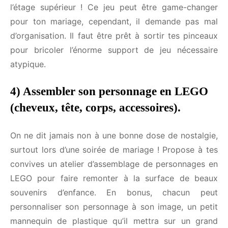
Diversi0n par email.
selon les cases, et la soirée sera à la fois ludique et
mémorable, d’autant plus si tu as un animateur de
soirée qui propulse l’énergie de la salle de
réception à l’étage supérieur ! Ce jeu peut être
game-changer pour ton mariage, cependant, il
demande pas mal d’organisation. Il faut être prêt à
Tu peux te désinscrire à tout moment.
sortir tes pinceaux pour bricoler l’énorme support
de jeu nécessaire atypique.
4) Assembler son personnage en LEGO
(cheveux, tête, corps, accessoires).
On ne dit jamais non à une bonne dose de
nostalgie, surtout lors d’une soirée de mariage !
Propose à tes convives un atelier d’assemblage de
personnages en LEGO pour faire remonter à la