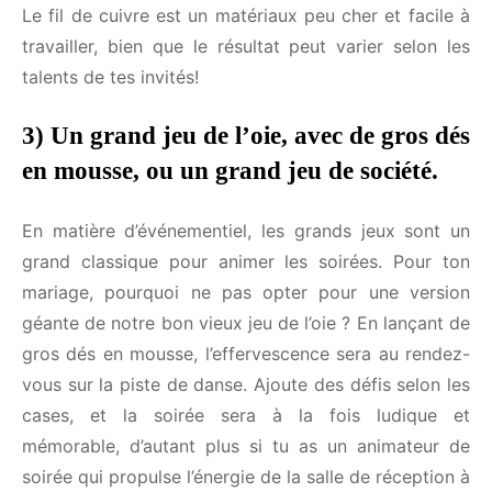
permettra à chaque invité de repartir avec un
Quand veux-tu recevoir tes idées ?*
souvenir unique de votre mariage. Le fil de cuivre
est un matériaux peu cher et facile à travailler, bien
que le résultat peut varier selon les talents de tes
invités!
Prénom*
3) Un grand jeu de l’oie, avec de gros
dés en mousse, ou un grand jeu de
Email*
société.
En matière d’événementiel, les grands jeux sont un
grand classique pour animer les soirées. Pour ton
Région*
mariage, pourquoi ne pas opter pour une version
géante de notre bon vieux jeu de l’oie ? En lançant
de gros dés en mousse, l’effervescence sera au
J'accepte de recevoir les idées d'animations de
rendez-vous sur la piste de danse. Ajoute des défis