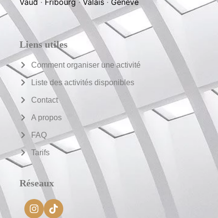
Valais
·
Genève
EVG et EVJF:
Jura
·
Neuchâtel
·
Lausanne et
Vaud
·
Fribourg
·
Valais
·
Genève
Murder Party:
Jura
·
Neuchâtel
·
Lausanne et
Vaud
·
Fribourg
·
Valais
·
Genève
Liens utiles
Comment organiser une activité
Liste des activités disponibles
Contact
A propos
FAQ