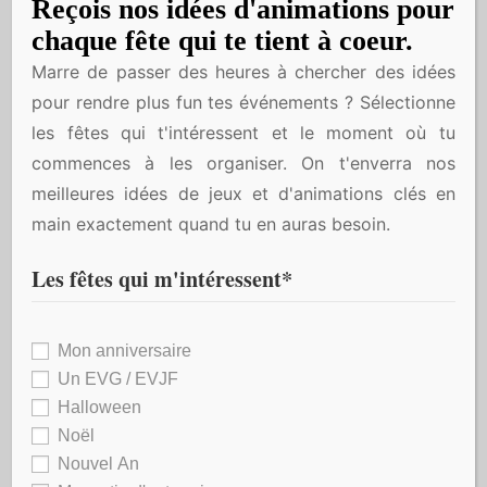
Reçois nos idées d'animations pour
conclusions et révélez l’identité du coupable.
chaque fête qui te tient à coeur.
Marre de passer des heures à chercher des idées
Conseils pour créer une ambiance
pour rendre plus fun tes événements ? Sélectionne
immersive
les fêtes qui t'intéressent et le moment où tu
commences à les organiser. On t'enverra nos
meilleures idées de jeux et d'animations clés en
Costumes
: Encouragez les participants à se
main exactement quand tu en auras besoin.
déguiser en fonction de leur personnage pour
renforcer l’immersion.
Les fêtes qui m'intéressent*
Accessoires
: Utilisez des objets et des
accessoires liés au scénario pour enrichir
Mon anniversaire
l’univers et faciliter les interactions entre les
Un EVG / EVJF
joueurs.
Halloween
Musique
: Préparez une playlist adaptée à
Noël
l’ambiance du scénario (jazz, classique, rock…).
Nouvel An