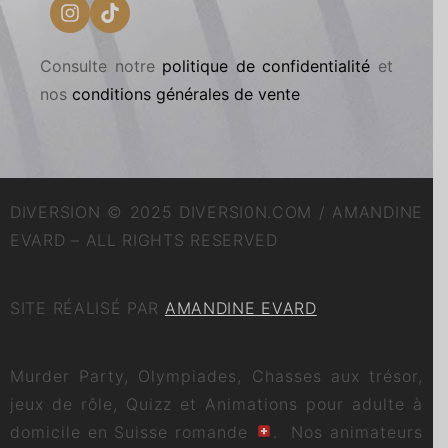
Consulte notre
politique de confidentialité
et
nos
conditions générales de vente
DIVERSION © 2025 DIVERSI0N.COM / AMANDINE
EVARD – ALL RIGHTS RESERVED
SITE RÉALISÉ PAR
AMANDINE EVARD
Murder Party, Olympiades, Chasses aux trésor,
jeux de rôle, Quizz et Animations pour adulte à
domicile en Suisse romande
. Nos animateurs