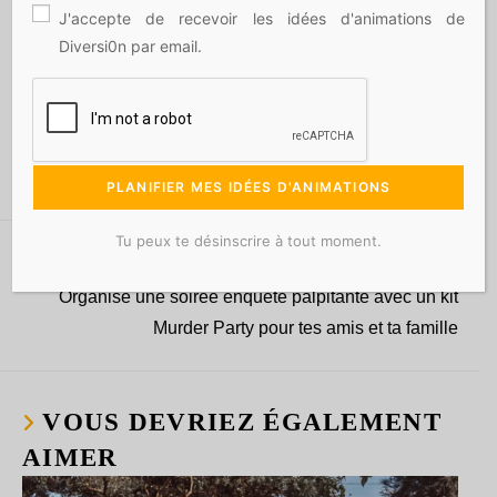
J'accepte de recevoir les idées d'animations de
Diversi0n par email.
En bref, organiser une Murder Party avec un kit
français de
Diversi0n
est un moyen ludique et
original de passer une soirée mémorable entre amis
ou en famille. Alors, prêts à résoudre votre
première énigme ?
Tu peux te désinscrire à tout moment.
Article suivant
Organise une soirée enquête palpitante avec un kit
Murder Party pour tes amis et ta famille
VOUS DEVRIEZ ÉGALEMENT
AIMER