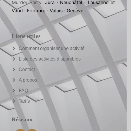
Murder Party:
Jura
·
Neuchâtel
·
Lausanne et
Vaud
·
Fribourg
·
Valais
·
Genève
Liens utiles
Comment organiser une activité
Liste des activités disponibles
Contact
A propos
FAQ
Tarifs
Réseaux