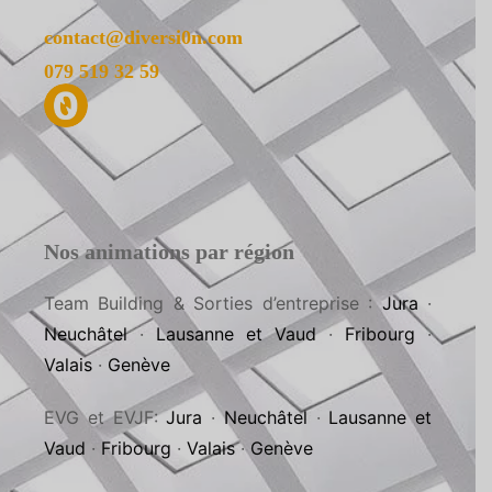
contact@diversi0n.com
079 519 32 59
Nos animations par région
Team Building & Sorties d’entreprise :
Jura
·
Neuchâtel
·
Lausanne et Vaud
·
Fribourg
·
Valais
·
Genève
EVG et EVJF:
Jura
·
Neuchâtel
·
Lausanne et
Vaud
·
Fribourg
·
Valais
·
Genève