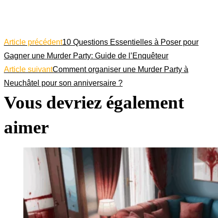
Read
Article précédent
10 Questions Essentielles à Poser pour
Gagner une Murder Party: Guide de l’Enquêteur
more
Article suivant
Comment organiser une Murder Party à
Neuchâtel pour son anniversaire ?
articles
Vous devriez également
aimer