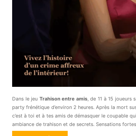
Dans le jeu
Trahison entre amis
, de 11 à 15 joueurs
party frénétique d’environ 2 heures. Après la mort sus
c’est à toi et à tes amis de démasquer le coupable q
ambiance de trahison et de secrets. Sensations fortes