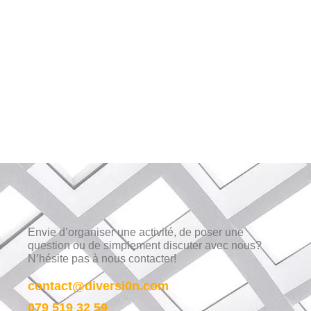
Envie d’organiser une activité, de poser une
question ou de simplement discuter avec nous?
N’hésite pas à nous contacter!
contact@diversi0n.com
079 519 32 59