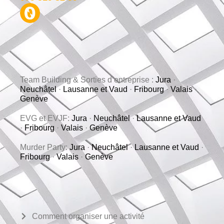
Team Building & Sorties d’entreprise :
Jura
·
Neuchâtel
·
Lausanne et Vaud
·
Fribourg
·
Valais
·
Genève
EVG et EVJF:
Jura
·
Neuchâtel
·
Lausanne et Vaud
·
Fribourg
·
Valais
·
Genève
Murder Party:
Jura
·
Neuchâtel
·
Lausanne et Vaud
·
Fribourg
·
Valais
·
Genève
Comment organiser une activité