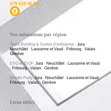
079 519 32 59
Nos animations par région
Team Building & Sorties d’entreprise :
Jura
·
Neuchâtel
·
Lausanne et Vaud
·
Fribourg
·
Valais
·
Genève
EVG et EVJF:
Jura
·
Neuchâtel
·
Lausanne et Vaud
·
Fribourg
·
Valais
·
Genève
Murder Party:
Jura
·
Neuchâtel
·
Lausanne et Vaud
·
Fribourg
·
Valais
·
Genève
Liens utiles