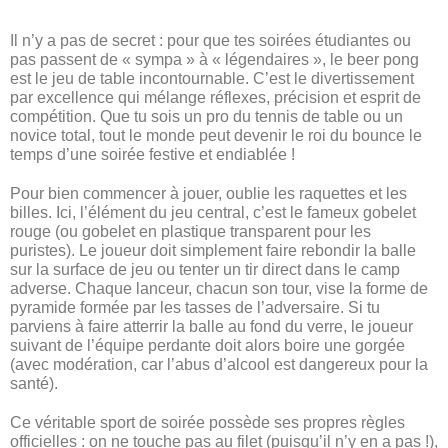
Il n’y a pas de secret : pour que tes soirées étudiantes ou
pas passent de « sympa » à « légendaires », le beer pong
est le jeu de table incontournable. C’est le divertissement
par excellence qui mélange réflexes, précision et esprit de
compétition. Que tu sois un pro du tennis de table ou un
novice total, tout le monde peut devenir le roi du bounce le
temps d’une soirée festive et endiablée !
Pour bien commencer à jouer, oublie les raquettes et les
billes. Ici, l’élément du jeu central, c’est le fameux gobelet
rouge (ou gobelet en plastique transparent pour les
puristes). Le joueur doit simplement faire rebondir la balle
sur la surface de jeu ou tenter un tir direct dans le camp
adverse. Chaque lanceur, chacun son tour, vise la forme de
pyramide formée par les tasses de l’adversaire. Si tu
parviens à faire atterrir la balle au fond du verre, le joueur
suivant de l’équipe perdante doit alors boire une gorgée
(avec modération, car l’abus d’alcool est dangereux pour la
santé).
Ce véritable sport de soirée possède ses propres règles
officielles : on ne touche pas au filet (puisqu’il n’y en a pas !),