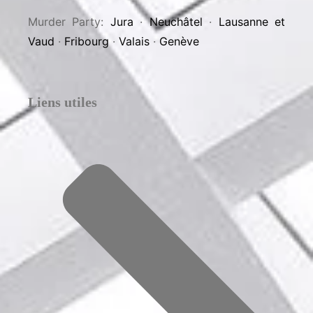
Team Building & Sorties d’entreprise :
Jura
·
Neuchâtel
·
Lausanne et Vaud
·
Fribourg
·
Valais
·
Genève
EVG et EVJF:
Jura
·
Neuchâtel
·
Lausanne et
Vaud
·
Fribourg
·
Valais
·
Genève
Murder Party:
Jura
·
Neuchâtel
·
Lausanne et
Vaud
·
Fribourg
·
Valais
·
Genève
Liens utiles