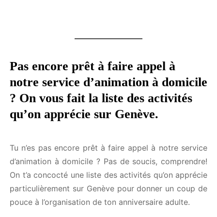
les fêtes qui t'intéressent et le moment où tu
commences à les organiser. On t'enverra nos
meilleures idées de jeux et d'animations clés en
main exactement quand tu en auras besoin.
Les fêtes qui m'intéressent*
Pas encore prêt à faire appel à
notre service d’animation à
Mon anniversaire
domicile ? On vous fait la liste des
Un EVG / EVJF
activités qu’on apprécie sur
Halloween
Noël
Genève.
Nouvel An
Ma sortie d'entreprise
Tu n’es pas encore prêt à faire appel à notre
service d’animation à domicile ? Pas de soucis,
Quand veux-tu recevoir tes idées ?*
comprendre! On t’a concocté une liste des activités