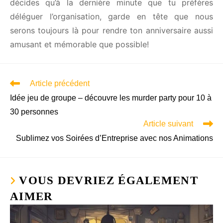
souhaites organiser un anniversaire racé avec un
thème sophistiqué, ou simplement passer une
bonne soirée d’anniversaire avec tes amis et tes
proches, l’important est de te faire plaisirs. Et si
jamais tu décides qu’à la dernière minute que tu
préfères déléguer l’organisation, garde en tête que
nous serons toujours là pour rendre ton
anniversaire aussi amusant et mémorable que
possible!
Article précédent
Idée jeu de groupe – découvre les murder party pour 10
à 30 personnes
Article suivant
Sublimez vos Soirées d’Entreprise avec nos