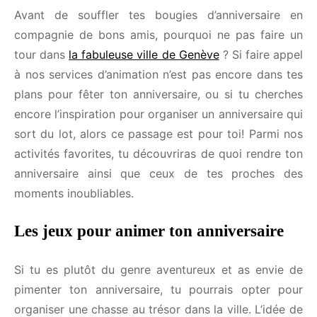
qu’on apprécie particulièrement sur Genève pour
donner un coup de pouce à l’organisation de ton
anniversaire adulte.
Prénom*
Avant de souffler tes bougies d’anniversaire en
compagnie de bons amis, pourquoi ne pas faire un
Email*
tour dans
la fabuleuse ville de Genève
? Si faire
appel à nos services d’animation n’est pas encore
dans tes plans pour fêter ton anniversaire, ou si tu
cherches encore l’inspiration pour organiser un
Région*
anniversaire qui sort du lot, alors ce passage est
pour toi! Parmi nos activités favorites, tu
découvriras de quoi rendre ton anniversaire ainsi
J'accepte de recevoir les idées d'animations de
que ceux de tes proches des moments inoubliables.
Diversi0n par email.
Les jeux pour animer ton anniversaire