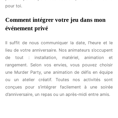
passant par le parc des bastions, nous sommes là
pour toi.
Comment intégrer votre jeu dans mon
événement privé
Il suffit de nous communiquer la date, l’heure et le
lieu de votre anniversaire. Nos animateurs
s’occupent de tout : installation, matériel, animation
et rangement. Selon vos envies, vous pouvez
choisir une Murder Party, une animation de défis en
FERMER
équipe ou un atelier créatif. Toutes nos activités
sont conçues pour s’intégrer facilement à une
Reçois nos idées d'animations pour
soirée d’anniversaire, un repas ou un après-midi
chaque fête qui te tient à coeur.
entre amis.
Marre de passer des heures à chercher des idées
pour rendre plus fun tes événements ? Sélectionne