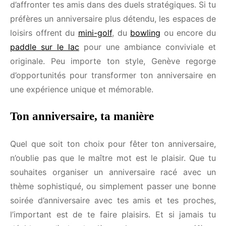
parcours d’accrobranche pour tester ton agilité, les
options ne manquent pas. Pour une touche de
compétition, les terrains de
paintball
et de
laser
game
permettent d’affronter tes amis dans des
duels stratégiques. Si tu préfères un anniversaire
plus détendu, les espaces de loisirs offrent du
mini-
golf
, du
bowling
ou encore du
paddle sur le lac
pour une ambiance conviviale et originale. Peu
importe ton style, Genève regorge d’opportunités
pour transformer ton anniversaire en une
expérience unique et mémorable.
Ton anniversaire, ta manière
Quel que soit ton choix pour fêter ton anniversaire,
n’oublie pas que le maître mot est le plaisir. Que tu