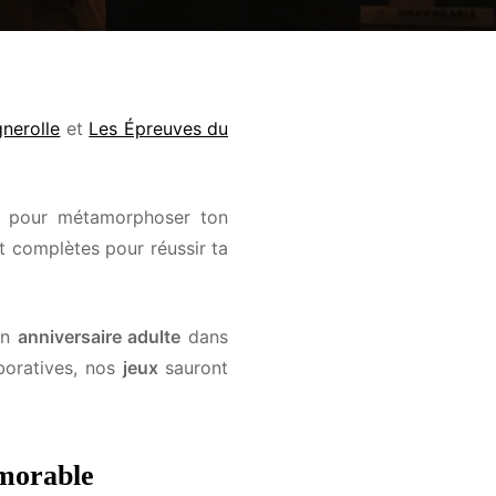
nerolle
et
Les Épreuves du
 pour métamorphoser ton
t complètes pour réussir ta
on
anniversaire adulte
dans
boratives, nos
jeux
sauront
morable