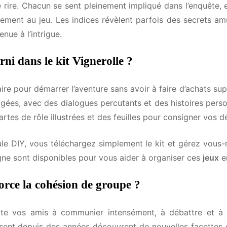
 rire. Chacun se sent pleinement impliqué dans l’enquête, e
 idées d'animations pour chaque fêt
ment au jeu. Les indices révèlent parfois des secrets amu
ue à l’intrigue.
ur.
des heures à chercher des idées pour rendre plus fun
ni dans le kit Vignerolle ?
fêtes qui t'intéressent et le moment où tu commences à 
lleures idées de jeux et d'animations clés en main exact
aire pour démarrer l’aventure sans avoir à faire d’achats sup
ées, avec des dialogues percutants et des histoires person
es de rôle illustrées et des feuilles pour consigner vos d
'intéressent*
le DIY, vous téléchargez simplement le kit et gérez vous-
gne sont disponibles pour vous aider à organiser ces
re
Un EVG / EVJF
Halloween
Noël
jeux
Nouv
en 
eprise
rce la cohésion de groupe ?
evoir tes idées ?*
ite vos amis à communier intensément, à débattre et à 
nt depuis des années découvrent de nouvelles facettes d