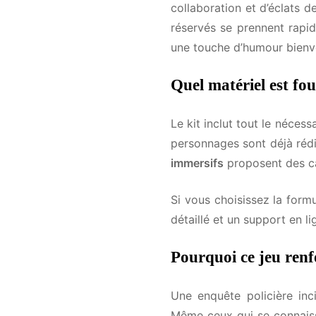
collaboration et d’éclats de
Reçois nos
réservés se prennent rapide
une touche d’humour bienven
tient à coe
Marre de passer 
Quel matériel est four
Sélectionne les 
t'enverra nos mei
Le kit inclut tout le nécess
auras besoin.
personnages sont déjà rédig
immersifs
proposent des cart
Les fêtes qui m
Si vous choisissez la formu
détaillé et un support en li
Mon anniversai
Ma sortie d'entr
Pourquoi ce jeu renfo
Quand veux-tu rec
Une enquête policière inc
Même ceux qui se connaisse