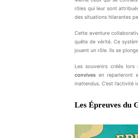
rôles qui leur sont attribué
des situations hilarantes pe
Prénom*
Cette aventure collaborativ
quête de vérité. Ce système
Région*
jouent un rôle. Ils se plonge
Les souvenirs créés lors 
convives
en reparleront e
J'accepte de rece
inattendus. C’est l’activité 
Les Épreuves du Gr