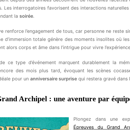
s. Les interrogatoires favorisent des interactions naturelle
ndant la
soirée
.
Email*
e renforce l’engagement de tous, car personne ne reste si
 d’immersion totale génère des moments insolites où les pa
nt alors corps et âme dans l’intrigue pour vivre l’expérience
de ce type d’événement marquent durablement la mémoi
ncore des mois plus tard, évoquant les scènes cocasse
voir les idées d'animations de Diversi0n par email.
idéale pour un
anniversaire surprise
qui restera gravé dans l
and Archipel : une aventure par équipe
Plongez dans une expé
Tu peux te désinscrire à tout moment.
Épreuves du Grand Arc