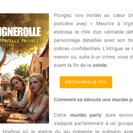
Plongez vos invités au cœur d’u
policière avec « Meurtre à Vign
endosse le rôle d’un véritable dét
personnage détaillée avec son hist
indices confidentiels. L’intrigue se
manoir où, suite à un crime, vous de
avant la fin de la
soirée
.
DÉCOUVRIR LE JEU
Comment se déroule une murder par
Cette
murder party
dure environ
s’adapte parfaitement à un groupe
riefing où le maitre du jeu présente le scénario avant