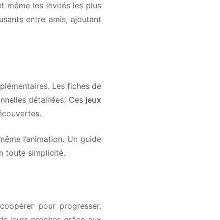
t même les invités les plus
e qui te
sants entre amis, ajoutant
 tes événements ?
les organiser. On
ement quand tu en
plémentaires. Les fiches de
nelles détaillées. Ces
jeux
écouvertes.
même l’animation. Un guide
el An
toute simplicité.
coopérer pour progresser.
e leurs proches grâce aux