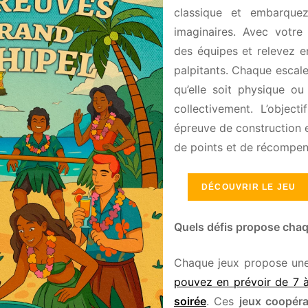
classique et embarquez p
imaginaires. Avec votre
des équipes et relevez e
palpitants. Chaque escale
qu’elle soit physique ou i
collectivement. L’objecti
épreuve de construction 
de points et de récompens
DÉCOUVRIR LE JEU
Quels défis propose chaque 
Chaque jeux propose une 
pouvez en prévoir de 7 à 
soirée
. Ces
jeux coopérat