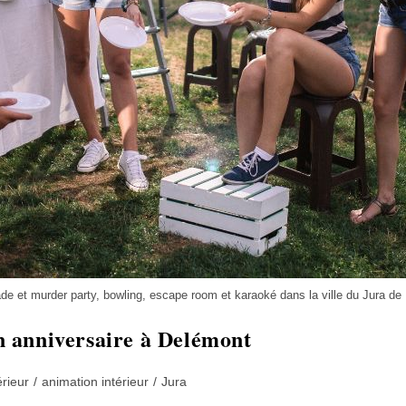
ade et murder party, bowling, escape room et karaoké dans la ville du Jura d
on anniversaire à Delémont
rieur
/
animation intérieur
/
Jura